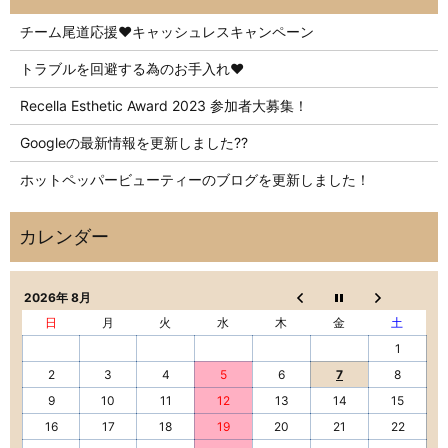
チーム尾道応援❤️キャッシュレスキャンペーン
トラブルを回避する為のお手入れ❤️
Recella Esthetic Award 2023 参加者大募集！
Googleの最新情報を更新しました??
ホットペッパービューティーのブログを更新しました！
2026年 8月
日
月
火
水
木
金
土
1
2
3
4
5
6
7
8
9
10
11
12
13
14
15
16
17
18
19
20
21
22